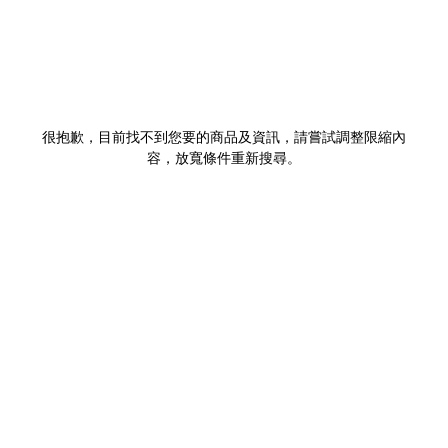
很抱歉，目前找不到您要的商品及資訊，請嘗試調整限縮內
容，放寬條件重新搜尋。