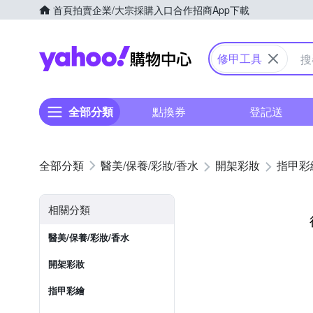
首頁
拍賣
企業/大宗採購入口
合作招商
App下載
Yahoo購物中心
修甲工具
全部分類
點換券
登記送
醫美/保養/彩妝/香水
開架彩妝
指甲彩
相關分類
醫美/保養/彩妝/香水
開架彩妝
指甲彩繪