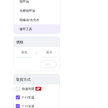
指甲油
光療指甲油
指緣油/去光水
修甲工具
價格
-
確定
取貨方式
快速到貨
7-11常溫
7-11冷凍