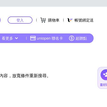
購物車
帳號綁定送
登入
看更多
uniopen 聯名卡
超贈點
內容，放寬條件重新搜尋。