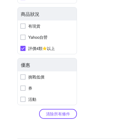
商品狀況
有現貨
Yahoo自營
評價4顆
以上
優惠
挑戰低價
券
活動
清除所有條件