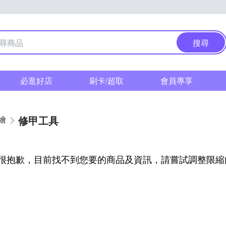
搜尋
必逛好店
刷卡/超取
會員專享
修甲工具
繪
很抱歉，目前找不到您要的商品及資訊，請嘗試調整限縮