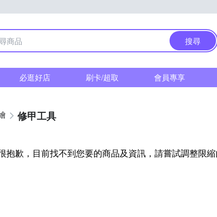
搜尋
必逛好店
刷卡/超取
會員專享
修甲工具
繪
很抱歉，目前找不到您要的商品及資訊，請嘗試調整限縮