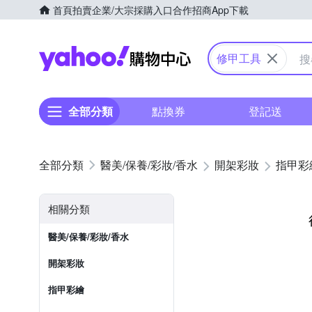
首頁
拍賣
企業/大宗採購入口
合作招商
App下載
Yahoo購物中心
修甲工具
全部分類
點換券
登記送
醫美/保養/彩妝/香水
開架彩妝
指甲彩
相關分類
醫美/保養/彩妝/香水
開架彩妝
指甲彩繪