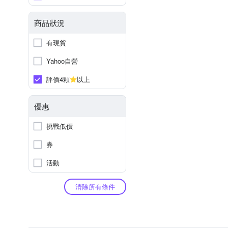
商品狀況
有現貨
Yahoo自營
評價4顆
以上
優惠
挑戰低價
券
活動
清除所有條件