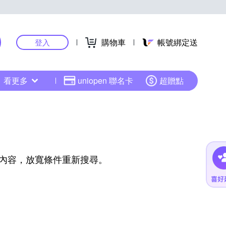
購物車
帳號綁定送
登入
看更多
uniopen 聯名卡
超贈點
內容，放寬條件重新搜尋。