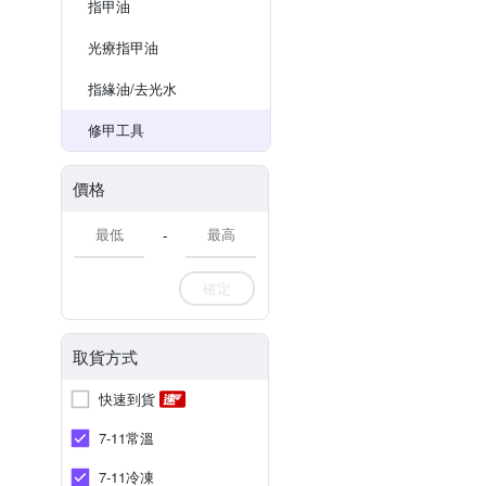
指甲油
光療指甲油
指緣油/去光水
修甲工具
價格
-
確定
取貨方式
快速到貨
7-11常溫
7-11冷凍