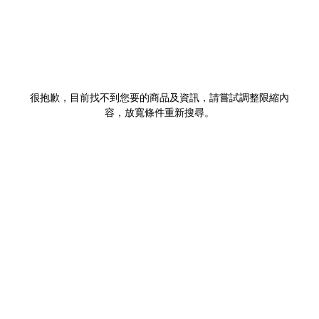
很抱歉，目前找不到您要的商品及資訊，請嘗試調整限縮內
容，放寬條件重新搜尋。