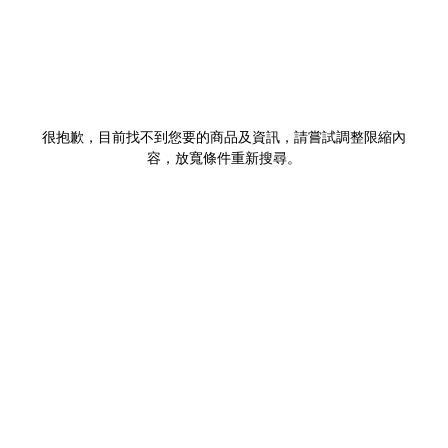
很抱歉，目前找不到您要的商品及資訊，請嘗試調整限縮內
容，放寬條件重新搜尋。