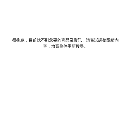
很抱歉，目前找不到您要的商品及資訊，請嘗試調整限縮內
容，放寬條件重新搜尋。