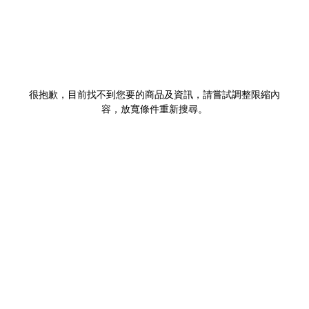
很抱歉，目前找不到您要的商品及資訊，請嘗試調整限縮內
容，放寬條件重新搜尋。