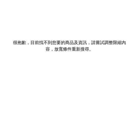
很抱歉，目前找不到您要的商品及資訊，請嘗試調整限縮內
容，放寬條件重新搜尋。