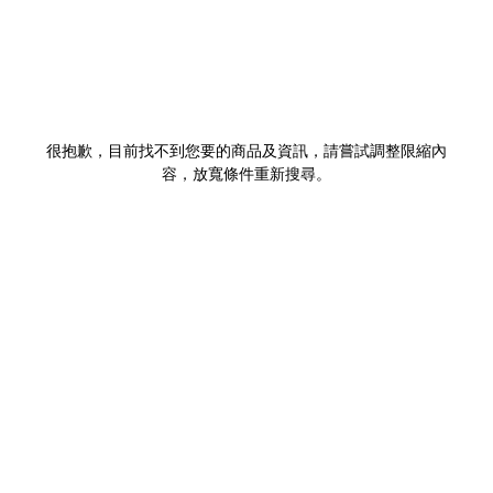
很抱歉，目前找不到您要的商品及資訊，請嘗試調整限縮內
容，放寬條件重新搜尋。