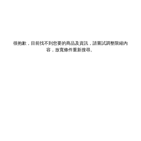
很抱歉，目前找不到您要的商品及資訊，請嘗試調整限縮內
容，放寬條件重新搜尋。