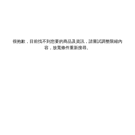
很抱歉，目前找不到您要的商品及資訊，請嘗試調整限縮內
容，放寬條件重新搜尋。