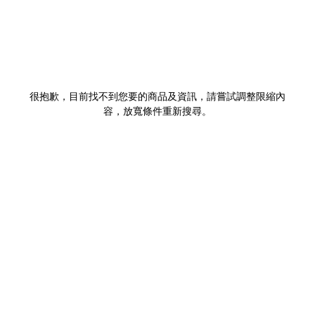
很抱歉，目前找不到您要的商品及資訊，請嘗試調整限縮內
容，放寬條件重新搜尋。