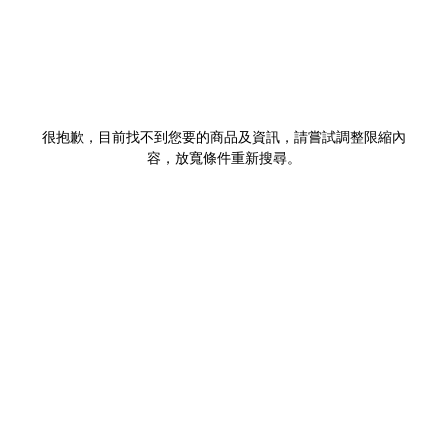
很抱歉，目前找不到您要的商品及資訊，請嘗試調整限縮內
容，放寬條件重新搜尋。