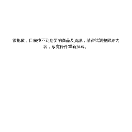
很抱歉，目前找不到您要的商品及資訊，請嘗試調整限縮內
容，放寬條件重新搜尋。