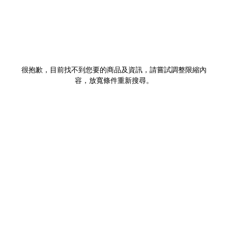
很抱歉，目前找不到您要的商品及資訊，請嘗試調整限縮內
容，放寬條件重新搜尋。