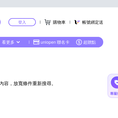
購物車
帳號綁定送
登入
看更多
uniopen 聯名卡
超贈點
內容，放寬條件重新搜尋。