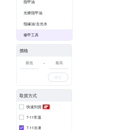
指甲油
光療指甲油
指緣油/去光水
修甲工具
價格
-
確定
取貨方式
快速到貨
7-11常溫
7-11冷凍