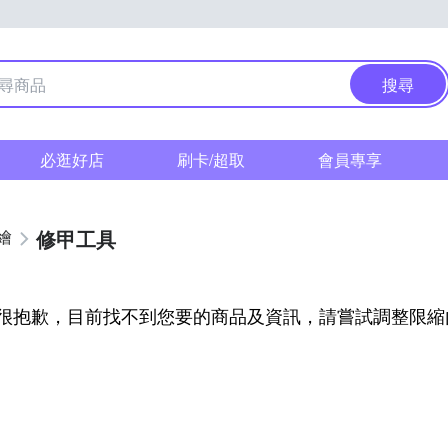
搜尋
必逛好店
刷卡/超取
會員專享
修甲工具
繪
很抱歉，目前找不到您要的商品及資訊，請嘗試調整限縮