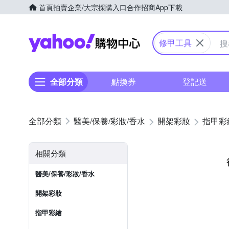
首頁
拍賣
企業/大宗採購入口
合作招商
App下載
Yahoo購物中心
修甲工具
全部分類
點換券
登記送
醫美/保養/彩妝/香水
開架彩妝
指甲彩
相關分類
醫美/保養/彩妝/香水
開架彩妝
指甲彩繪