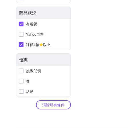
商品狀況
有現貨
Yahoo自營
評價4顆
以上
優惠
挑戰低價
券
活動
清除所有條件