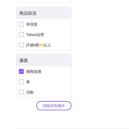
商品狀況
有現貨
Yahoo自營
評價4顆
以上
優惠
挑戰低價
券
活動
清除所有條件