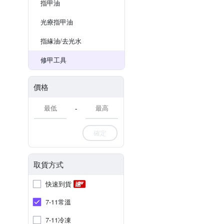
指甲油
光療指甲油
指緣油/去光水
修甲工具
價格
-
確定
取貨方式
快速到貨
7-11常溫
7-11冷凍