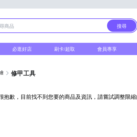
搜尋
必逛好店
刷卡/超取
會員專享
修甲工具
繪
很抱歉，目前找不到您要的商品及資訊，請嘗試調整限縮