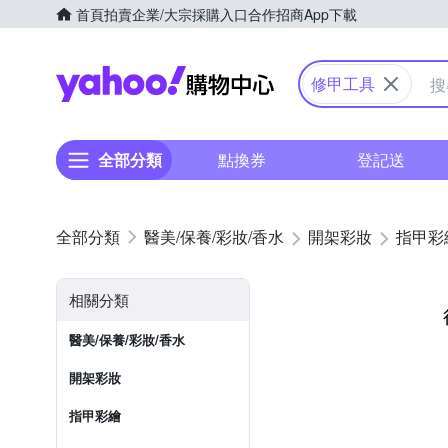
首頁
拍賣
企業/大宗採購入口
合作招商
App下載
Yahoo購物中心
修甲工具
全部分類
點換券
登記送
醫美/保養/彩妝/香水
開架彩妝
指甲彩
相關分類
醫美/保養/彩妝/香水
開架彩妝
指甲彩繪