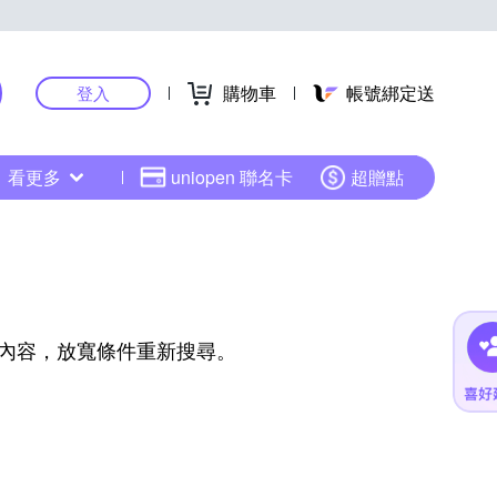
購物車
帳號綁定送
登入
看更多
uniopen 聯名卡
超贈點
內容，放寬條件重新搜尋。