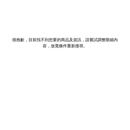
很抱歉，目前找不到您要的商品及資訊，請嘗試調整限縮內
容，放寬條件重新搜尋。