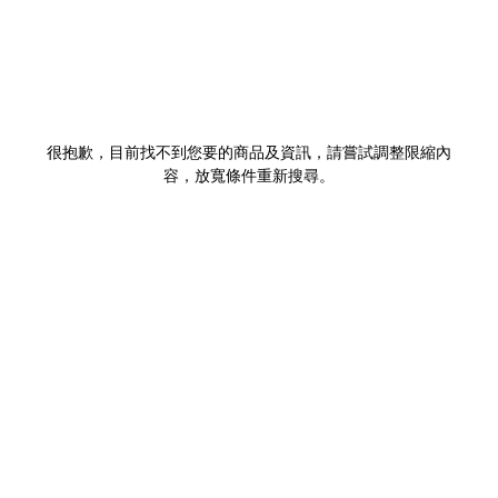
很抱歉，目前找不到您要的商品及資訊，請嘗試調整限縮內
容，放寬條件重新搜尋。