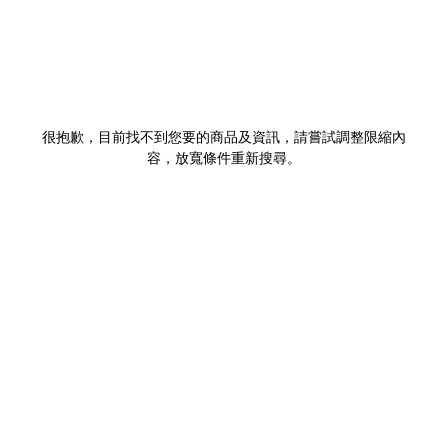
很抱歉，目前找不到您要的商品及資訊，請嘗試調整限縮內
容，放寬條件重新搜尋。