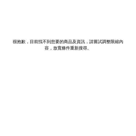
很抱歉，目前找不到您要的商品及資訊，請嘗試調整限縮內
容，放寬條件重新搜尋。