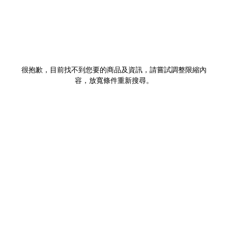
很抱歉，目前找不到您要的商品及資訊，請嘗試調整限縮內
容，放寬條件重新搜尋。