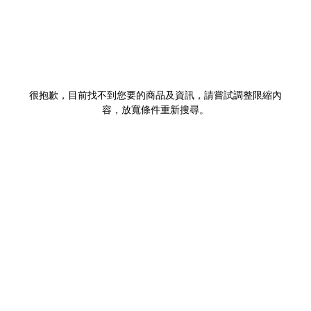
很抱歉，目前找不到您要的商品及資訊，請嘗試調整限縮內
容，放寬條件重新搜尋。