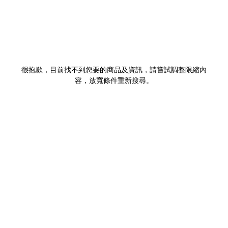
很抱歉，目前找不到您要的商品及資訊，請嘗試調整限縮內
容，放寬條件重新搜尋。