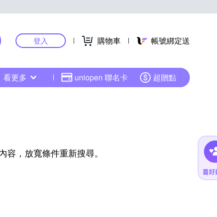
購物車
帳號綁定送
登入
看更多
uniopen 聯名卡
超贈點
內容，放寬條件重新搜尋。