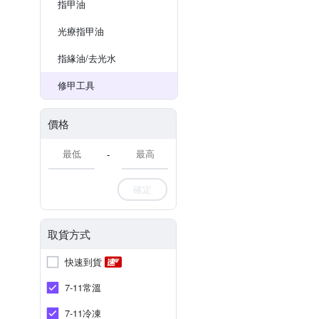
指甲油
光療指甲油
指緣油/去光水
修甲工具
價格
-
確定
取貨方式
快速到貨
7-11常溫
7-11冷凍