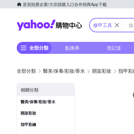
首頁
拍賣
企業/大宗採購入口
合作招商
App下載
Yahoo購物中心
修甲工具
全部分類
點換券
登記送
醫美/保養/彩妝/香水
開架彩妝
指甲彩
相關分類
醫美/保養/彩妝/香水
開架彩妝
指甲彩繪