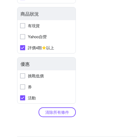
商品狀況
有現貨
Yahoo自營
評價4顆
以上
優惠
挑戰低價
券
活動
清除所有條件