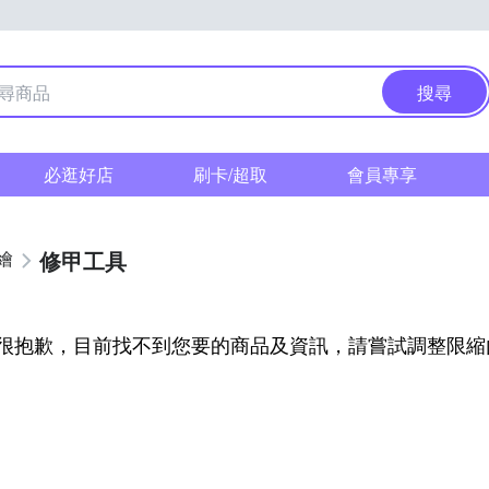
搜尋
必逛好店
刷卡/超取
會員專享
修甲工具
繪
很抱歉，目前找不到您要的商品及資訊，請嘗試調整限縮