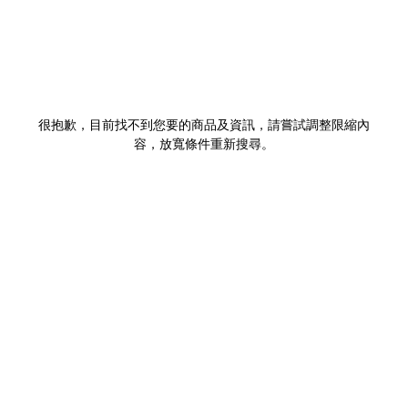
很抱歉，目前找不到您要的商品及資訊，請嘗試調整限縮內
容，放寬條件重新搜尋。