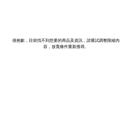
很抱歉，目前找不到您要的商品及資訊，請嘗試調整限縮內
容，放寬條件重新搜尋。