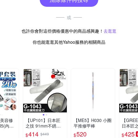
或
也許你會對這些價格優惠中的商品感興趣！
去逛逛
你也能逛逛其他Yahoo服務的相關商品
件美容修
【UP101】日本匠
【ME5】H030 小圈
【GREE
5(內含
之技 91mm不銹鋼
平推修甲棒
日本匠之
)
兩面銼刀(指甲銼刀
不銹鋼兩
414
520
425
$449
$
$
$
修甲錯刀 指甲拋光
甲銼刀 