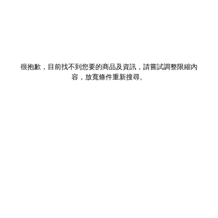
很抱歉，目前找不到您要的商品及資訊，請嘗試調整限縮內
容，放寬條件重新搜尋。