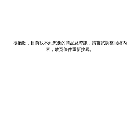
很抱歉，目前找不到您要的商品及資訊，請嘗試調整限縮內
容，放寬條件重新搜尋。