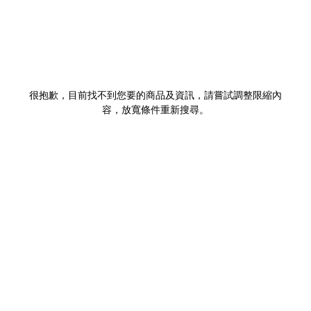
很抱歉，目前找不到您要的商品及資訊，請嘗試調整限縮內
容，放寬條件重新搜尋。