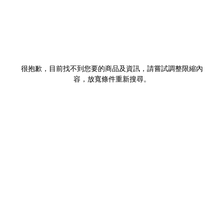
很抱歉，目前找不到您要的商品及資訊，請嘗試調整限縮內
容，放寬條件重新搜尋。