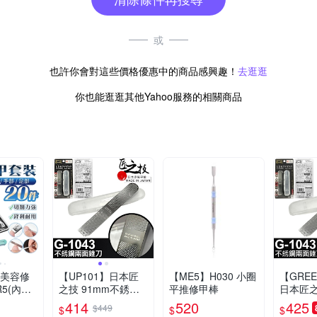
或
也許你會對這些價格優惠中的商品感興趣！
去逛逛
你也能逛逛其他Yahoo服務的相關商品
件美容修
【UP101】日本匠
【ME5】H030 小圈
【GREE
5(內含
之技 91mm不銹鋼
平推修甲棒
日本匠之
)
兩面銼刀(指甲銼刀
不銹鋼兩
414
520
425
$449
$
$
$
修甲錯刀 指甲拋光
甲銼刀 