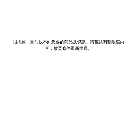
很抱歉，目前找不到您要的商品及資訊，請嘗試調整限縮內
容，放寬條件重新搜尋。