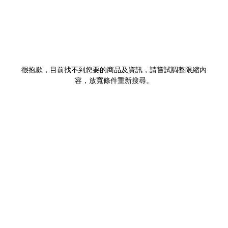
很抱歉，目前找不到您要的商品及資訊，請嘗試調整限縮內
容，放寬條件重新搜尋。