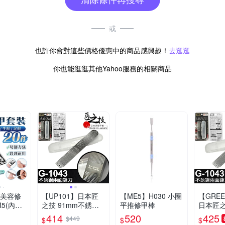
或
也許你會對這些價格優惠中的商品感興趣！
去逛逛
你也能逛逛其他Yahoo服務的相關商品
件美容修
【UP101】日本匠
【ME5】H030 小圈
【GREE
5(內含
之技 91mm不銹鋼
平推修甲棒
日本匠之
)
兩面銼刀(指甲銼刀
不銹鋼兩
414
520
425
$449
$
$
$
修甲錯刀 指甲拋光
甲銼刀 