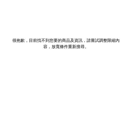
很抱歉，目前找不到您要的商品及資訊，請嘗試調整限縮內
容，放寬條件重新搜尋。