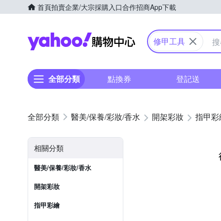
首頁
拍賣
企業/大宗採購入口
合作招商
App下載
Yahoo購物中心
修甲工具
全部分類
點換券
登記送
醫美/保養/彩妝/香水
開架彩妝
指甲彩
相關分類
醫美/保養/彩妝/香水
開架彩妝
指甲彩繪