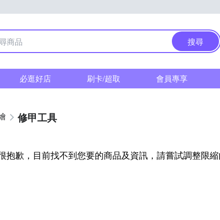
搜尋
必逛好店
刷卡/超取
會員專享
修甲工具
繪
很抱歉，目前找不到您要的商品及資訊，請嘗試調整限縮