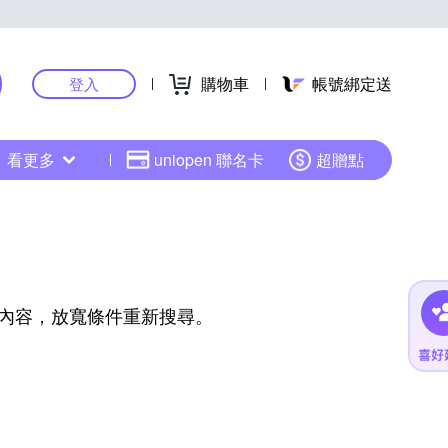
購物車
帳號綁定送
登入
看更多
uniopen 聯名卡
超贈點
內容，放寬條件重新搜尋。