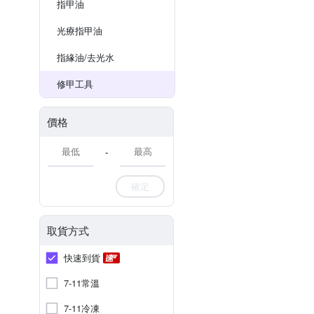
指甲油
光療指甲油
指緣油/去光水
修甲工具
價格
-
確定
取貨方式
快速到貨
7-11常溫
7-11冷凍