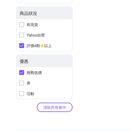
商品狀況
有現貨
Yahoo自營
評價4顆
以上
優惠
挑戰低價
券
活動
清除所有條件