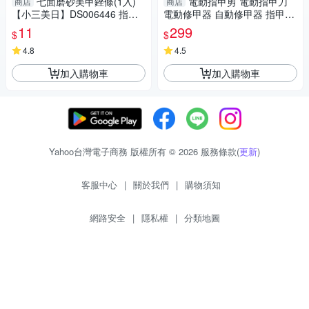
七面磨砂美甲銼條(1入)
電動指甲剪 電動指甲刀
商店
商店
【小三美日】DS006446 指甲
電動修甲器 自動修甲器 指甲剪
搓刀／修甲
修甲刀 磨甲機 美甲剪 兩段剪甲
11
299
$
$
模式
4.8
4.5
加入購物車
加入購物車
Yahoo台灣電子商務 版權所有 © 2026 服務條款(
更新
)
客服中心
|
關於我們
|
購物須知
網路安全
|
隱私權
|
分類地圖