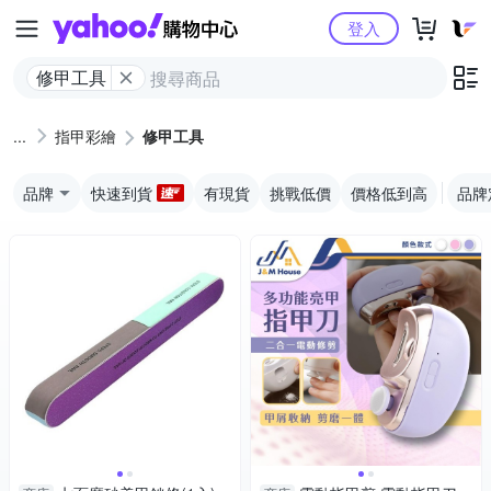
Yahoo購物中心
登入
修甲工具
指甲彩繪
修甲工具
品牌
快速到貨
有現貨
挑戰低價
價格低到高
品牌