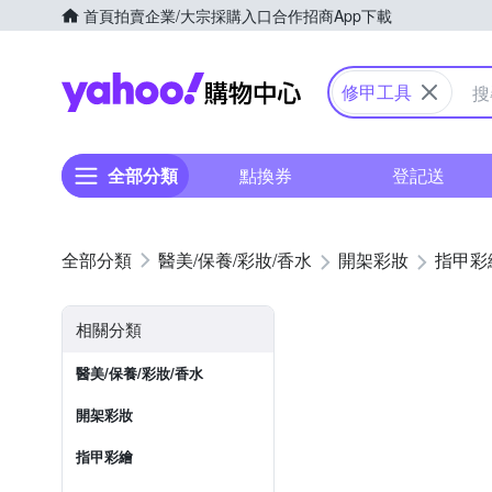
首頁
拍賣
企業/大宗採購入口
合作招商
App下載
Yahoo購物中心
修甲工具
全部分類
點換券
登記送
醫美/保養/彩妝/香水
開架彩妝
指甲彩
相關分類
醫美/保養/彩妝/香水
開架彩妝
指甲彩繪