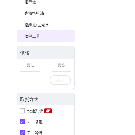
指甲油
光療指甲油
指緣油/去光水
修甲工具
價格
-
確定
取貨方式
快速到貨
7-11常溫
7-11冷凍