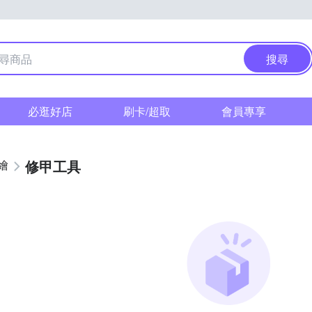
搜尋
必逛好店
刷卡/超取
會員專享
修甲工具
繪