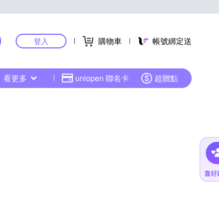
購物車
帳號綁定送
登入
看更多
uniopen 聯名卡
超贈點