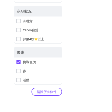
商品狀況
有現貨
Yahoo自營
評價4顆
以上
優惠
挑戰低價
券
活動
清除所有條件