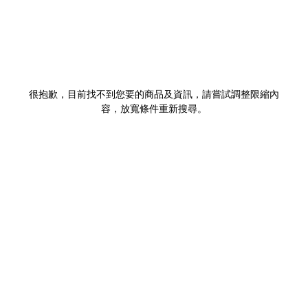
很抱歉，目前找不到您要的商品及資訊，請嘗試調整限縮內
容，放寬條件重新搜尋。