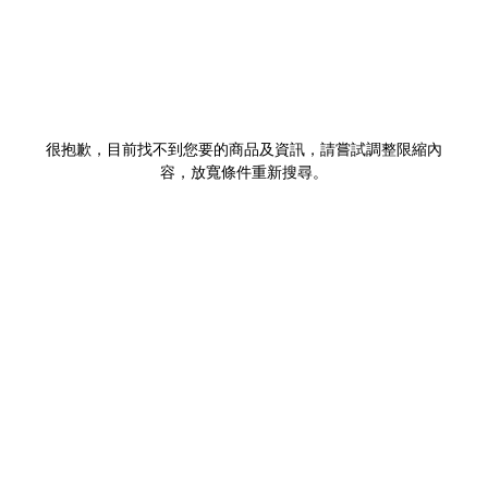
很抱歉，目前找不到您要的商品及資訊，請嘗試調整限縮內
容，放寬條件重新搜尋。