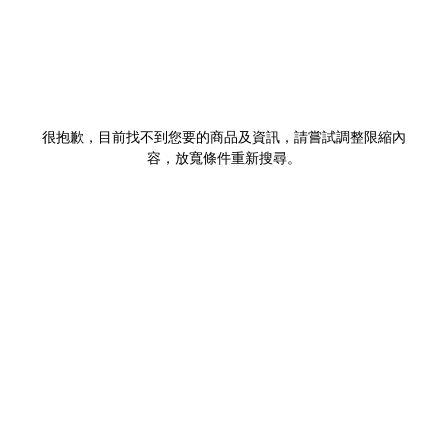
很抱歉，目前找不到您要的商品及資訊，請嘗試調整限縮內
容，放寬條件重新搜尋。