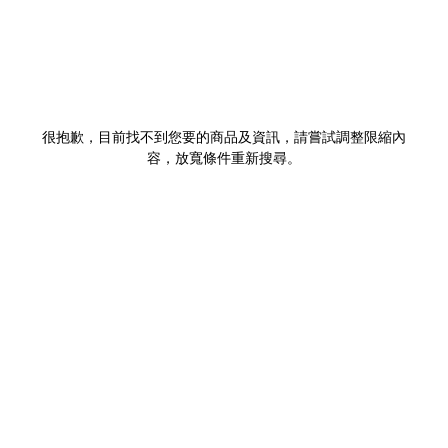
很抱歉，目前找不到您要的商品及資訊，請嘗試調整限縮內
容，放寬條件重新搜尋。