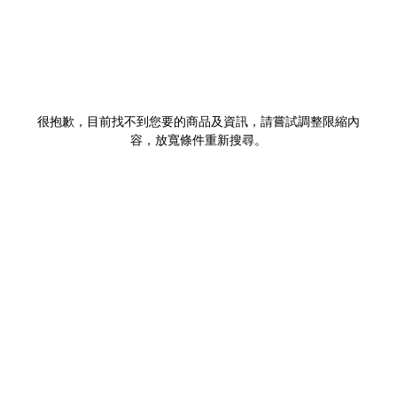
很抱歉，目前找不到您要的商品及資訊，請嘗試調整限縮內
容，放寬條件重新搜尋。