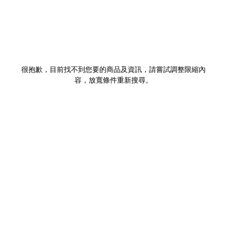
很抱歉，目前找不到您要的商品及資訊，請嘗試調整限縮內
容，放寬條件重新搜尋。