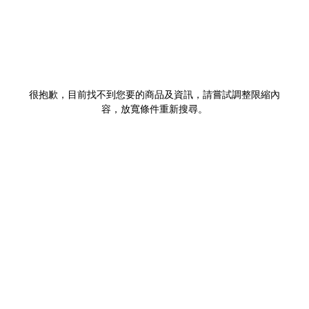
很抱歉，目前找不到您要的商品及資訊，請嘗試調整限縮內
容，放寬條件重新搜尋。