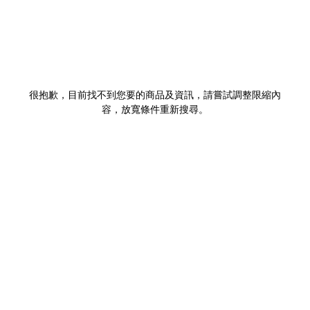
很抱歉，目前找不到您要的商品及資訊，請嘗試調整限縮內
容，放寬條件重新搜尋。