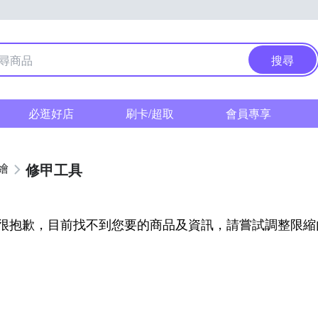
搜尋
必逛好店
刷卡/超取
會員專享
修甲工具
繪
很抱歉，目前找不到您要的商品及資訊，請嘗試調整限縮