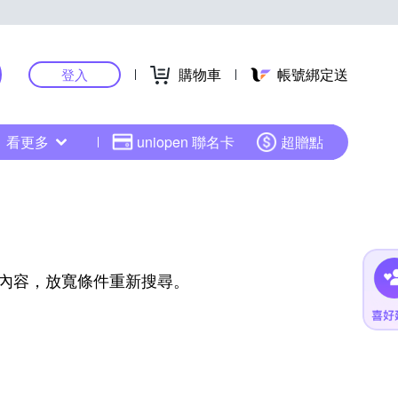
購物車
帳號綁定送
登入
看更多
uniopen 聯名卡
超贈點
內容，放寬條件重新搜尋。