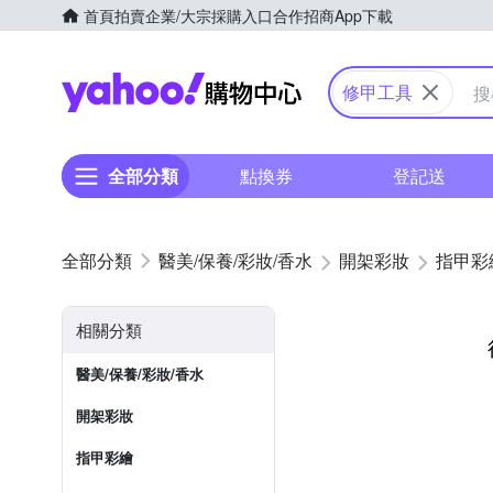
首頁
拍賣
企業/大宗採購入口
合作招商
App下載
Yahoo購物中心
修甲工具
全部分類
點換券
登記送
醫美/保養/彩妝/香水
開架彩妝
指甲彩
相關分類
醫美/保養/彩妝/香水
開架彩妝
指甲彩繪