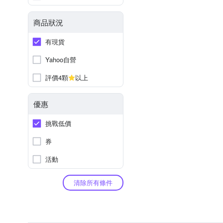
商品狀況
有現貨
Yahoo自營
評價4顆
以上
優惠
挑戰低價
券
活動
清除所有條件