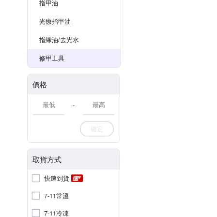
指甲油
光療指甲油
指緣油/去光水
修甲工具
價格
-
確定
取貨方式
快速到貨
7-11常溫
7-11冷凍