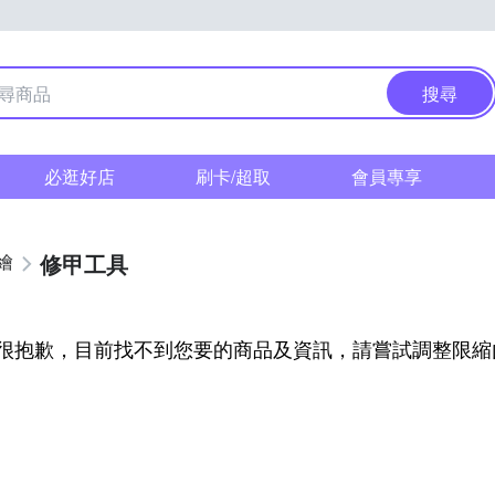
搜尋
必逛好店
刷卡/超取
會員專享
修甲工具
繪
很抱歉，目前找不到您要的商品及資訊，請嘗試調整限縮