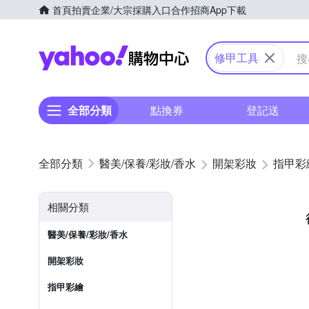
首頁
拍賣
企業/大宗採購入口
合作招商
App下載
Yahoo購物中心
修甲工具
全部分類
點換券
登記送
醫美/保養/彩妝/香水
開架彩妝
指甲彩
相關分類
醫美/保養/彩妝/香水
開架彩妝
指甲彩繪