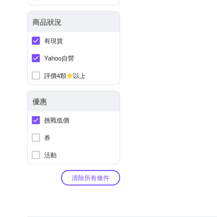
商品狀況
有現貨
Yahoo自營
評價4顆
以上
優惠
挑戰低價
券
活動
清除所有條件