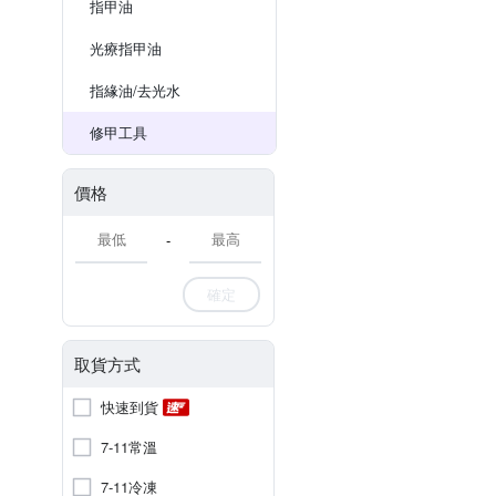
指甲油
光療指甲油
指緣油/去光水
修甲工具
價格
-
確定
取貨方式
快速到貨
7-11常溫
7-11冷凍