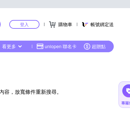
購物車
帳號綁定送
登入
看更多
uniopen 聯名卡
超贈點
內容，放寬條件重新搜尋。